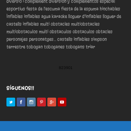
diversió i complement
diversión y complementos
especial
esportius
festa de l'escuma
fiesta de la espuma
hinchables
Inflables
inflables agua
karaoke
lloguer d'inflables
lloguer de
castells inflables
multi obstacles
multiobstacles
multiobstaculos
multi obstaculos
obstaculos
obtacles
personajes
personatges... castells inflables
simpson
terrestre
tobogan
toboganes
tobogans
triar
SÍGUENOS!!