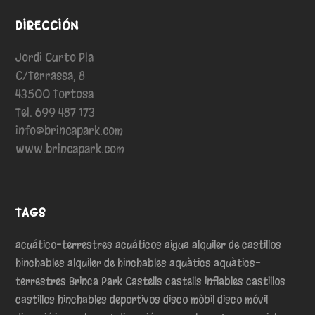
DIRECCIÓN
Jordi Curto Pla
C/Terrassa, 8
43500 Tortosa
Tel. 699 487 173
info@brincapark.com
www.brincapark.com
TAGS
acuático-terrestres
acuáticos
aigua
alquiler de castillos
hinchables
alquiler de hinchables
aquàtics
aquàtics-
terrestres
Brinca Park
Castells
castells inflables
castillos
castillos hinchables
deportivos
disco mòbil
disco móvil