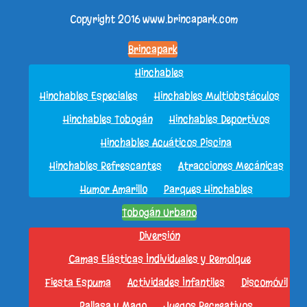
Copyright 2016
www.brincapark.com
Brincapark
Hinchables
Hinchables Especiales
Hinchables Multiobstáculos
Hinchables Tobogán
Hinchables Deportivos
Hinchables Acuáticos Piscina
Hinchables Refrescantes
Atracciones Mecánicas
Humor Amarillo
Parques Hinchables
Tobogán Urbano
Diversión
Camas Elásticas Individuales y Remolque
Fiesta Espuma
Actividades Infantiles
Discomóvil
Pallasa y Mago
Juegos Recreativos