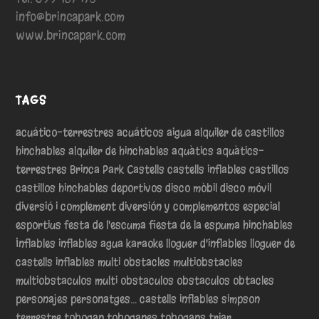
info@brincapark.com
www.brincapark.com
TAGS
acuático-terrestres
acuáticos
aigua
alquiler de castillos
hinchables
alquiler de hinchables
aquàtics
aquàtics-
terrestres
Brinca Park
Castells
castells inflables
castillos
castillos hinchables
deportivos
disco mòbil
disco móvil
diversió i complement
diversión y complementos
especial
esportius
festa de l'escuma
fiesta de la espuma
hinchables
Inflables
inflables agua
karaoke
lloguer d'inflables
lloguer de
castells inflables
multi obstacles
multiobstacles
multiobstaculos
multi obstaculos
obstaculos
obtacles
personajes
personatges... castells inflables
simpson
terrestre
tobogan
toboganes
tobogans
triar