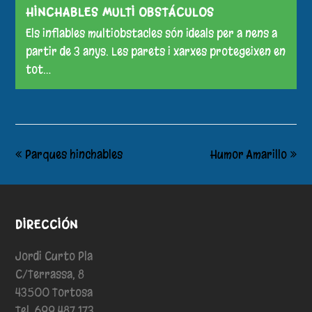
HINCHABLES MULTI OBSTÁCULOS
Els inflables multiobstacles són ideals per a nens a
partir de 3 anys. Les parets i xarxes protegeixen en
tot…
Parques hinchables
Humor Amarillo
DIRECCIÓN
Jordi Curto Pla
C/Terrassa, 8
43500 Tortosa
Tel. 699 487 173