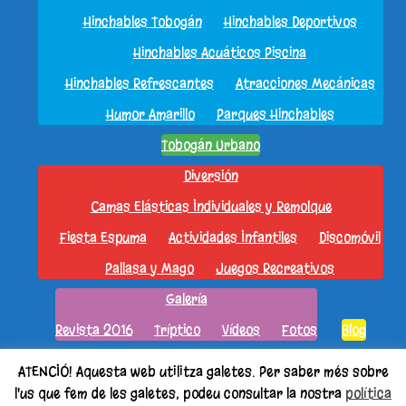
Hinchables Tobogán
Hinchables Deportivos
Hinchables Acuáticos Piscina
Hinchables Refrescantes
Atracciones Mecánicas
Humor Amarillo
Parques Hinchables
Tobogán Urbano
Diversión
Camas Elásticas Individuales y Remolque
Fiesta Espuma
Actividades Infantiles
Discomóvil
Pallasa y Mago
Juegos Recreativos
Galería
Revista 2016
Tríptico
Vídeos
Fotos
Blog
Idioma:
ATENCIÓ! Aquesta web utilitza galetes. Per saber més sobre
Contacto
Català
Español
l'us que fem de les galetes, podeu consultar la nostra
política