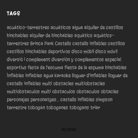
TAGS
acuático-terrestres
acuáticos
aigua
alquiler de castillos
hinchables
alquiler de hinchables
aquàtics
aquàtics-
terrestres
Brinca Park
Castells
castells inflables
castillos
castillos hinchables
deportivos
disco mòbil
disco móvil
diversió i complement
diversión y complementos
especial
esportius
festa de l'escuma
fiesta de la espuma
hinchables
Inflables
inflables agua
karaoke
lloguer d'inflables
lloguer de
castells inflables
multi obstacles
multiobstacles
multiobstaculos
multi obstaculos
obstaculos
obtacles
personajes
personatges... castells inflables
simpson
terrestre
tobogan
toboganes
tobogans
triar