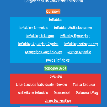
Copyright 2016
www.brincapark.com
Qui som?
Inflables
Inflables Especials
Inflables Multiobstacles
Inflables Tobogan
Inflables Esportius
Inflables Aquàtics Piscina
Inflables refrescants
Atraccions Mecàniques
Humor Amarillo
Parcs Inflables
Tobogan Urbà
Diversió
Llits Elàstics Individuals i Remolc
Festa Escuma
Activitats Infantils
Discomòbil
Pallassa i Mag
Jocs Recreatius