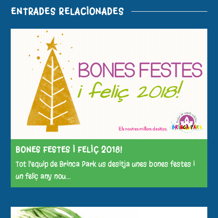
ENTRADES RELACIONADES
BONES FESTES I FELIÇ 2018!
Tot l'equip de Brinca Park us desitja unes bones festes i
un feliç any nou…