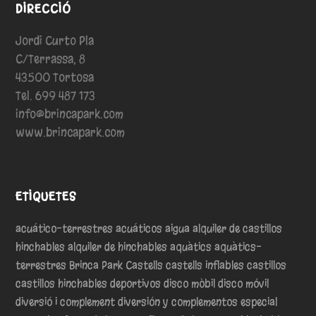
DIRECCIÓ
Jordi Curto Pla
C/Terrassa, 8
43500 Tortosa
Tel. 699 487 173
info@brincapark.com
www.brincapark.com
ETIQUETES
acuático-terrestres
acuáticos
aigua
alquiler de castillos
hinchables
alquiler de hinchables
aquàtics
aquàtics-
terrestres
Brinca Park
Castells
castells inflables
castillos
castillos hinchables
deportivos
disco mòbil
disco móvil
diversió i complement
diversión y complementos
especial