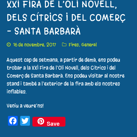
XXI FIRA DE L’OLI NOVELL,
DELS CÍTRICS I DEL COMERÇ
– SANTA BARBARÀ
16 de novembre, 2017
Fires
,
General
Aquest cap de setmana, a partir de demà, ens podeu
trobar a la XXI Fira de l’Oli Novell, dels Cítrics i del
Comerç de Santa Barbarà. Ens podeu visitar al nostre
stand i també a l’exterior de la fira amb els nostres
inflables.
Veniu a veure’ns!
Facebook
Twitter
Save