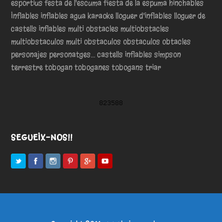
esportius
festa de l'escuma
fiesta de la espuma
hinchables
Inflables
inflables agua
karaoke
lloguer d'inflables
lloguer de
castells inflables
multi obstacles
multiobstacles
multiobstaculos
multi obstaculos
obstaculos
obtacles
personajes
personatges... castells inflables
simpson
terrestre
tobogan
toboganes
tobogans
triar
SEGUEIX-NOS!!