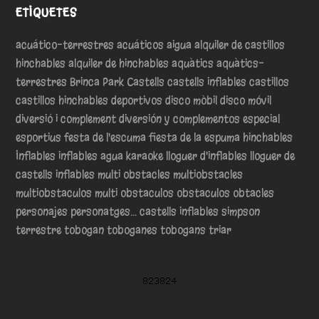
ETIQUETES
acuático-terrestres
acuáticos
aigua
alquiler de castillos
hinchables
alquiler de hinchables
aquàtics
aquàtics-
terrestres
Brinca Park
Castells
castells inflables
castillos
castillos hinchables
deportivos
disco mòbil
disco móvil
diversió i complement
diversión y complementos
especial
esportius
festa de l'escuma
fiesta de la espuma
hinchables
Inflables
inflables agua
karaoke
lloguer d'inflables
lloguer de
castells inflables
multi obstacles
multiobstacles
multiobstaculos
multi obstaculos
obstaculos
obtacles
personajes
personatges... castells inflables
simpson
terrestre
tobogan
toboganes
tobogans
triar